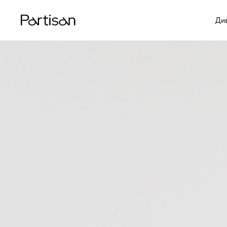
Ди
Ди