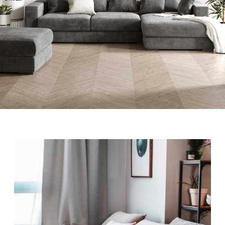
Центр вашей гостиной
Диван Шерна - прекрасный разграничитель
пространства благодаря невысокой, но прочной и
мягкой спинке, на которой также можно сидеть. С
множеством подушек спины, которые можно
сложить индивидуально под себя, вы будете
наслаждаться максимальным комфортом. Помимо
этого, диван доступен
с раскладным механизмом и
ящиком для белья
, что делает его идеальным для
гостей и просмотра фильмов в большой компании.