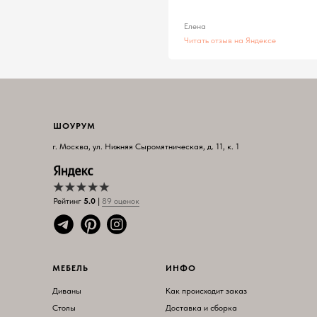
Елена
Читать отзыв на Яндексе
ШОУРУМ
г. Москва, ул. Нижняя Сыромятническая, д. 11, к. 1
Рейтинг
5.0
|
89 оцен
ок
МЕБЕЛЬ
ИНФО
Диваны
Как происходит заказ
Столы
Доставка и сборка