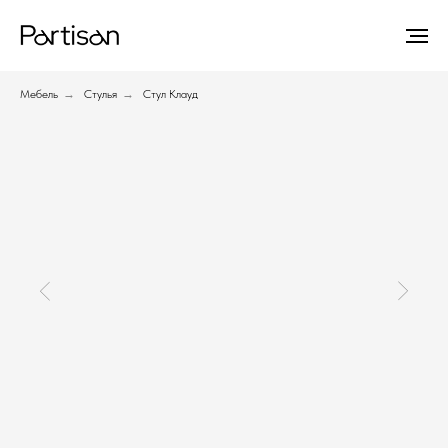
Мебель
→
Стулья
→
Стул Клауд