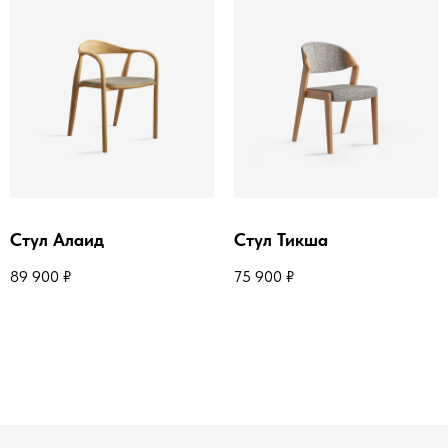
Стул Алаид
Стул Тикша
89 900
₽
75 900
₽