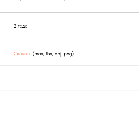
2 года
Скачать
(max, fbx, obj, png)