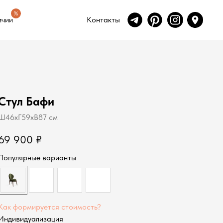
ичии
Контакты
%
ичии
Контакты
Стул Бафи
Ш46хГ59хВ87 см
69 900
₽
Популярные варианты
Как формируется стоимость?
Индивидуализация