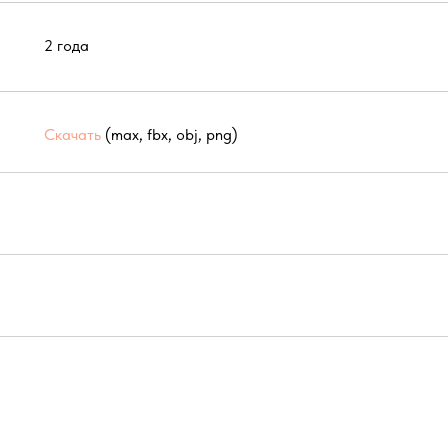
2 года
Скачать
(max, fbx, obj, png)