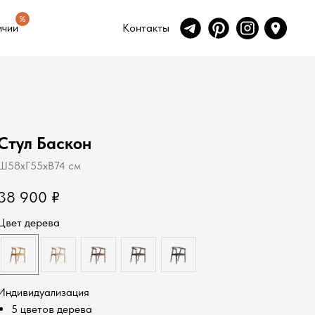
ичии
Контакты
%
ичии
Контакты
Стул Баскон
Ш58хГ55хВ74 см
38 900
₽
Цвет дерева
Индивидуализация
5 цветов дерева