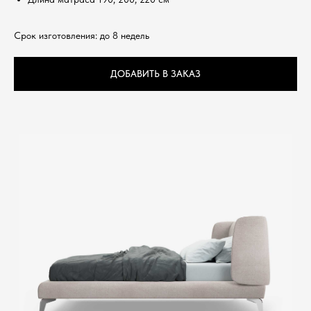
Срок изготовления: до 8 недель
ДОБАВИТЬ В ЗАКАЗ
Лонгкорт
Что вы получаете от мягкого изогнутого изголовья?
Очень красивую кровать, которая добавляет
изысканности вашему интерьеру. Этого достаточно,
чтобы захотелось оставить свет включенным.
Кровать также изготавливается
с бельевым ящиком
.