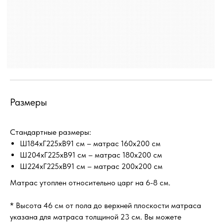
Размеры
Стандартные размеры:
Ш184хГ225хВ91 см – матрас 160х200 см
Ш204хГ225хВ91 см – матрас 180х200 см
Ш224хГ225хВ91 см – матрас 200х200 см
Матрас утоплен относительно царг на 6-8 см.
* Высота 46 см от пола до верхней плоскости матраса
указана для матраса толщиной 23 см. Вы можете